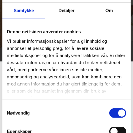
Galleri Bygdøy Allé har et tett samarbeid med
Samtykke
Detaljer
Om
Antikvariat Bryggen i Skjeberg ved
antikvarbokhandler Fredrik Delås.
Denne nettsiden anvender cookies
Ta kontakt for visning
Vi bruker informasjonskapsler for å gi innhold og
annonser et personlig preg, for å levere sosiale
mediefunksjoner og for å analysere trafikken vår. Vi deler
dessuten informasjon om hvordan du bruker nettstedet
vårt, med partnerne våre innen sosiale medier,
Sammen har vi SD-AUCTIONS som kan
annonsering og analysearbeid, som kan kombinere den
med annen informasjon du har gjort tilgjengelig for dem,
avvikle bokauksjoner over viktige
eller som de har samlet inn gjennom din bruk av
samlinger eller spesielt verdifulle
tjenestene deres.
enkeltbøker
Samtykkevalg
Nødvendig
Vi driver auksjonene på moderne måte med de beste
digitale løsningene kombinert med de mest velprøvde
elementene hentet fra tradisjonelle auksjoner. Vi avholder
Egenskaper